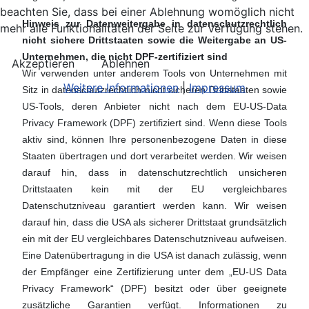
beachten Sie, dass bei einer Ablehnung womöglich nicht
Hinweis zur Datenweitergabe in datenschutzrechtlich
mehr alle Funktionalitäten der Seite zur Verfügung stehen.
nicht sichere Drittstaaten sowie die Weitergabe an US-
Unternehmen, die nicht DPF-zertifiziert sind
Akzeptieren
Ablehnen
Wir verwenden unter anderem Tools von Unternehmen mit
Weitere Informationen
|
Impressum
Sitz in datenschutzrechtlich nicht sicheren Drittstaaten sowie
US-Tools, deren Anbieter nicht nach dem EU-US-Data
Privacy Framework (DPF) zertifiziert sind. Wenn diese Tools
aktiv sind, können Ihre personenbezogene Daten in diese
Staaten übertragen und dort verarbeitet werden. Wir weisen
darauf hin, dass in datenschutzrechtlich unsicheren
Drittstaaten kein mit der EU vergleichbares
Datenschutzniveau garantiert werden kann. Wir weisen
darauf hin, dass die USA als sicherer Drittstaat grundsätzlich
ein mit der EU vergleichbares Datenschutzniveau aufweisen.
Eine Datenübertragung in die USA ist danach zulässig, wenn
der Empfänger eine Zertifizierung unter dem „EU-US Data
Privacy Framework“ (DPF) besitzt oder über geeignete
zusätzliche Garantien verfügt.
Informationen zu