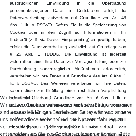
ausdrücklichen Einwilligung in die Übertragung
personenbezogener Daten in Drittstaaten erfolgt die
Datenverarbeitung außerdem auf Grundlage von Art. 49
Abs. 1 lit. a DSGVO. Sofern Sie in die Speicherung von
Cookies oder in den Zugriff auf Informationen in Ihr
Endgerät (z. B. via Device-Fingerprinting) eingewilligt haben,
erfolgt die Datenverarbeitung zusätzlich auf Grundlage von
§ 25 Abs. 1 TDDDG. Die Einwilligung ist jederzeit
widerrufbar. Sind Ihre Daten zur Vertragserfüllung oder zur
Durchführung vorvertraglicher Maßnahmen erforderlich,
verarbeiten wir Ihre Daten auf Grundlage des Art. 6 Abs. 1
lit. b DSGVO. Des Weiteren verarbeiten wir Ihre Daten,
sofern diese zur Erfüllung einer rechtlichen Verpflichtung
Wir benutzen Cookies
erforderlich sind auf Grundlage von Art. 6 Abs. 1 lit. c
Wir nutzen Cookies auf unserer Website. Einige von ihnen
DSGVO. Die Datenverarbeitung kann ferner auf Grundlage
sind essenziell für den Betrieb der Seite, während andere
unseres berechtigten Interesses nach Art. 6 Abs. 1 lit.
uns helfen, diese Website und die Nutzererfahrung zu
f DSGVO erfolgen. Über die jeweils im Einzelfall
verbessern (Tracking Cookies). Sie können selbst
einschlägigen Rechtsgrundlagen wird in den
entscheiden, ob Sie die Cookies zulassen möchten. Bitte
folgenden Absätzen dieser Datenschutzerklärung informiert.