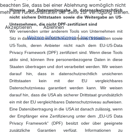
beachten Sie, dass bei einer Ablehnung womöglich nicht
Hinweis zur Datenweitergabe in datenschutzrechtlich
mehr alle Funktionalitäten der Seite zur Verfügung stehen.
nicht sichere Drittstaaten sowie die Weitergabe an US-
Unternehmen, die nicht DPF-zertifiziert sind
Akzeptieren
Ablehnen
Wir verwenden unter anderem Tools von Unternehmen mit
Weitere Informationen
|
Impressum
Sitz in datenschutzrechtlich nicht sicheren Drittstaaten sowie
US-Tools, deren Anbieter nicht nach dem EU-US-Data
Privacy Framework (DPF) zertifiziert sind. Wenn diese Tools
aktiv sind, können Ihre personenbezogene Daten in diese
Staaten übertragen und dort verarbeitet werden. Wir weisen
darauf hin, dass in datenschutzrechtlich unsicheren
Drittstaaten kein mit der EU vergleichbares
Datenschutzniveau garantiert werden kann. Wir weisen
darauf hin, dass die USA als sicherer Drittstaat grundsätzlich
ein mit der EU vergleichbares Datenschutzniveau aufweisen.
Eine Datenübertragung in die USA ist danach zulässig, wenn
der Empfänger eine Zertifizierung unter dem „EU-US Data
Privacy Framework“ (DPF) besitzt oder über geeignete
zusätzliche Garantien verfügt.
Informationen zu