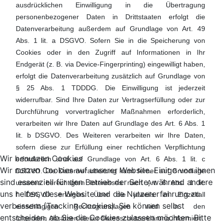
ausdrücklichen Einwilligung in die Übertragung
personenbezogener Daten in Drittstaaten erfolgt die
Datenverarbeitung außerdem auf Grundlage von Art. 49
Abs. 1 lit. a DSGVO. Sofern Sie in die Speicherung von
Cookies oder in den Zugriff auf Informationen in Ihr
Endgerät (z. B. via Device-Fingerprinting) eingewilligt haben,
erfolgt die Datenverarbeitung zusätzlich auf Grundlage von
§ 25 Abs. 1 TDDDG. Die Einwilligung ist jederzeit
widerrufbar. Sind Ihre Daten zur Vertragserfüllung oder zur
Durchführung vorvertraglicher Maßnahmen erforderlich,
verarbeiten wir Ihre Daten auf Grundlage des Art. 6 Abs. 1
lit. b DSGVO. Des Weiteren verarbeiten wir Ihre Daten,
sofern diese zur Erfüllung einer rechtlichen Verpflichtung
Wir benutzen Cookies
erforderlich sind auf Grundlage von Art. 6 Abs. 1 lit. c
Wir nutzen Cookies auf unserer Website. Einige von ihnen
DSGVO. Die Datenverarbeitung kann ferner auf Grundlage
sind essenziell für den Betrieb der Seite, während andere
unseres berechtigten Interesses nach Art. 6 Abs. 1 lit.
uns helfen, diese Website und die Nutzererfahrung zu
f DSGVO erfolgen. Über die jeweils im Einzelfall
verbessern (Tracking Cookies). Sie können selbst
einschlägigen Rechtsgrundlagen wird in den
entscheiden, ob Sie die Cookies zulassen möchten. Bitte
folgenden Absätzen dieser Datenschutzerklärung informiert.