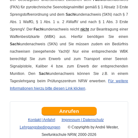
(FKN) für pyrotechnische Seenotsignalmittel gemäß § 1 Absatz 3 Erste
Sprengstoffverordnung und dem
Sach
kundenachweis (SKN) nach § 7
Abs. 1 WaffG, § 1 Abs. 1 u. 2 AWaffV und nach § 1 Abs. 3 Erste
SprengV. Der
Fach
kundenachweis reicht
nicht
zur Beantragung einer
Waffenbesitzkarte (WBK) aus. Hierfür benötigen Sie einen
Sach
kundenachweis (SKN) und Sie müssen zudem ein Bedürfnis
nachweisen (seegehende Yacht)!
Nur eine entsprechende WBK
berechtigt Sie zum Erwerb und zum Transport einer Seenot-
Signalpistole, Kaliber 4 bzw. zum Erwerb der entsprechenden
Munition. Den
Sach
kundenachweis können Sie z.B. in einem
Tageslehrgang beim Prüfungszentrum NRW erwerben.
Für weitere
Informationen hierzu bitte diesen Link klicken
.
Kontakt | Anfahrt
Impressum | Datenschutz
Lehrgangsbedingungen
© Copyrights by André Wester,
Seefunkschule NRW, 2000-2026