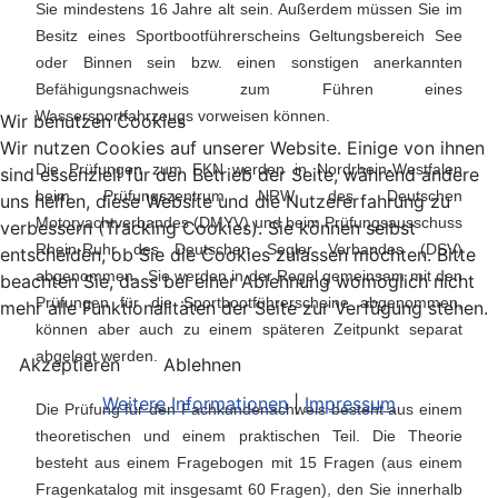
Sie mindestens 16 Jahre alt sein. Außerdem müssen Sie im
Besitz eines Sportbootführerscheins Geltungsbereich See
oder Binnen sein bzw. einen sonstigen anerkannten
Befähigungsnachweis zum Führen eines
Wassersportfahrzeugs vorweisen können.
Wir benutzen Cookies
Wir nutzen Cookies auf unserer Website. Einige von ihnen
Die Prüfungen zum FKN werden in Nordrhein-Westfalen
sind essenziell für den Betrieb der Seite, während andere
beim Prüfungszentrum NRW des Deutschen
uns helfen, diese Website und die Nutzererfahrung zu
Motoryachtverbandes (DMYV) und beim Prüfungsausschuss
verbessern (Tracking Cookies). Sie können selbst
Rhein-Ruhr des Deutschen Segler Verbandes (DSV)
entscheiden, ob Sie die Cookies zulassen möchten. Bitte
abgenommen. Sie werden in der Regel gemeinsam mit den
beachten Sie, dass bei einer Ablehnung womöglich nicht
Prüfungen für die Sportbootführerscheine abgenommen,
mehr alle Funktionalitäten der Seite zur Verfügung stehen.
können aber auch zu einem späteren Zeitpunkt separat
abgelegt werden.
Akzeptieren
Ablehnen
Weitere Informationen
|
Impressum
Die Prüfung für den Fachkundenachweis besteht aus einem
theoretischen und einem praktischen Teil. Die Theorie
besteht aus einem Frage
bogen mit 15 Fragen (aus
einem
Fragenkatalog mit insgesamt 60 Fragen), den Sie innerhalb