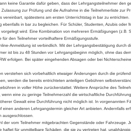
n keine Garantie dafür geben, dass der Lehrgangsteilnehmer den gewü
Zulassung zur Prüfung und die Aufnahme in die Teilnehmerliste zur Prü
 vereinbart, spätestens am ersten Unterrichtstag in bar zu entrichten
ng ebenfalls in bar zu begleichen. Für Schüler, Studenten, Azubis oder
vorgelegt wird. Eine Kombination von mehreren Ermäßigungen (z.B. 
e für den Teilnehmer vorteilhaftere Ermäßigungsstufe.
ine-Anmeldung ist verbindlich. Mit der Lehrgangsbestätigung durch di
hmer ist bis zu 48 Stunden vor Lehrgangsbeginn möglich, ohne das de
 NRW erfolgen. Bei später eingehenden Absagen oder bei Nichterscheine
n verstehen sich vorbehaltlich etwaiger Änderungen durch die prüfe
 werden die bereits entrichteten anteiligen Gebühren selbstverständl
ebühren in voller Höhe zurückerstattet. Weitere Ansprüche des Teilneh
wenn eine zu geringe Teilnehmerzahl die wirtschaftliche Durchführung 
höherer Gewalt eine Durchführung nicht möglich ist. In vorgenannten F
einen anderen Lehrgangstermin gleicher Art anbieten. Andernfalls erfol
h ausgeschlossen.
tahl der vom Teilnehmer mitgebrachten Gegenstände oder Fahrzeuge. J
e haftet für unmittelbare Schäden, die sie zu vertreten hat, unabhän