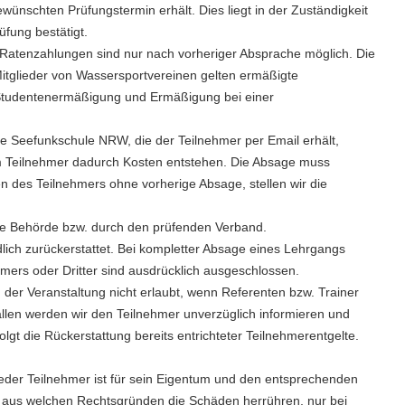
nschten Prüfungstermin erhält. Dies liegt in der Zuständigkeit
fung bestätigt.
. Ratenzahlungen sind nur nach vorheriger Absprache möglich. Die
 Mitglieder von Wassersportvereinen gelten ermäßigte
Studentenermäßigung und Ermäßigung bei einer
e Seefunkschule NRW, die der Teilnehmer per Email erhält,
m Teilnehmer dadurch Kosten entstehen. Die Absage muss
n des Teilnehmers ohne vorherige Absage, stellen wir die
nde Behörde bzw. durch den prüfenden Verband.
ich zurückerstattet. Bei kompletter Absage eines Lehrgangs
mers oder Dritter sind ausdrücklich ausgeschlossen.
der Veranstaltung nicht erlaubt, wenn Referenten bzw. Trainer
ällen werden wir den Teilnehmer unverzüglich informieren und
gt die Rückerstattung bereits entrichteter Teilnehmerentgelte.
eder Teilnehmer ist für sein Eigentum und den entsprechenden
gig aus welchen Rechtsgründen die Schäden herrühren, nur bei