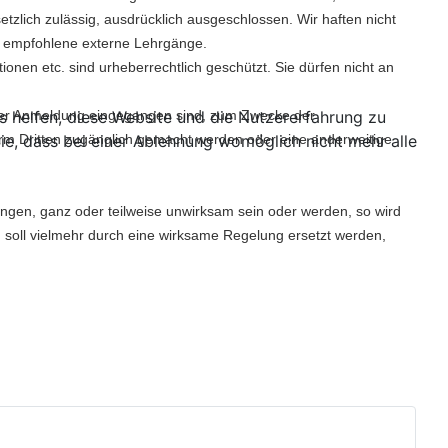
zlich zulässig, ausdrücklich ausgeschlossen. Wir haften nicht
le empfohlene externe Lehrgänge.
en etc. sind urheberrechtlich geschützt. Sie dürfen nicht an
ns helfen, diese Website und die Nutzererfahrung zu
 der Anmeldung eingegangen sind, zum Zwecke der
ie, dass bei einer Ablehnung womöglich nicht mehr alle
rm Dritten zugänglich gemacht werden oder eine anderweitige
gen, ganz oder teilweise unwirksam sein oder werden, so wird
 soll vielmehr durch eine wirksame Regelung ersetzt werden,