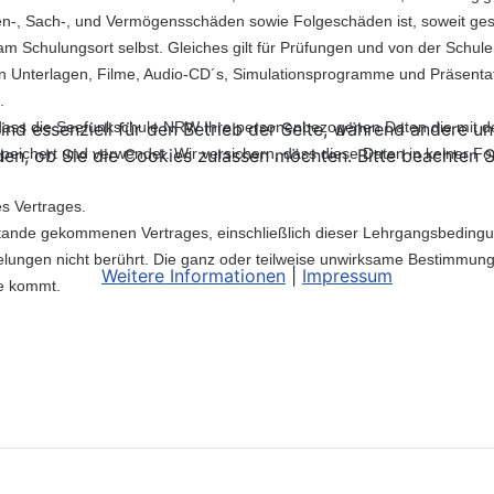
en-, Sach-, und Vermögensschäden sowie Folgeschäden ist, soweit geset
m Schulungsort selbst. Gleiches gilt für Prüfungen und von der Schu
nterlagen, Filme, Audio-CD´s, Simulationsprogramme und Präsentation
.
ind essenziell für den Betrieb der Seite, während andere u
n, dass die Seefunkschule NRW Ihre personenbezogenen Daten die mit
den, ob Sie die Cookies zulassen möchten. Bitte beachten S
eichert und verwendet. Wir versichern, dass diese Daten in keiner Fo
s Vertrages.
tande gekommenen Vertrages, einschließlich dieser Lehrgangsbedingun
lungen nicht berührt. Die ganz oder teilweise unwirksame Bestimmung
Weitere Informationen
|
Impressum
e kommt.