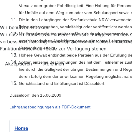
Vorsatz oder grober Fahrlässigkeit. Eine Haftung für Person
für Unfälle auf dem Weg zum oder vom Schulungsort sowie a
Die in den Lehrgängen der Seefunkschule NRW verwendeten U
Wir benutzen Cookies
Dritte weitergegeben, vervielfältigt oder veröffentlicht werden
Wir nutzen Cookies auf unserer Website. Einige von ihnen s
Mit Ihrer Anmeldung erklären Sie sich damit einverstande
verbessern (Tracking Cookies). Sie können selbst entschei
organisatorischen Abwicklung des gewünschten Lehrgangs sp
Funktionalitäten der Seite zur Verfügung stehen.
Verwendung erfolgt.
Höhere Gewalt entbindet beide Parteien aus der Erfüllung de
Sollten einzelne Bestimmungen des mit dem Teilnehmer zus
Akzeptieren
Ablehnen
hierdurch die Gültigkeit der übrigen Bestimmungen und Rege
deren Erfolg dem der unwirksamen Regelung möglichst nah
Gerichtsstand und Erfüllungsort ist Düsseldorf.
Düsseldorf, den 15.06.2009
Lehrgangsbedingungen als PDF-Dokument
Home