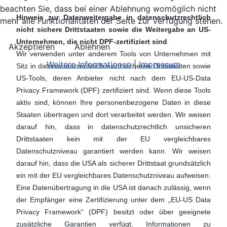
beachten Sie, dass bei einer Ablehnung womöglich nicht
Hinweis zur Datenweitergabe in datenschutzrechtlich
mehr alle Funktionalitäten der Seite zur Verfügung stehen.
nicht sichere Drittstaaten sowie die Weitergabe an US-
Unternehmen, die nicht DPF-zertifiziert sind
Akzeptieren
Ablehnen
Wir verwenden unter anderem Tools von Unternehmen mit
Weitere Informationen
|
Impressum
Sitz in datenschutzrechtlich nicht sicheren Drittstaaten sowie
US-Tools, deren Anbieter nicht nach dem EU-US-Data
Privacy Framework (DPF) zertifiziert sind. Wenn diese Tools
aktiv sind, können Ihre personenbezogene Daten in diese
Staaten übertragen und dort verarbeitet werden. Wir weisen
darauf hin, dass in datenschutzrechtlich unsicheren
Drittstaaten kein mit der EU vergleichbares
Datenschutzniveau garantiert werden kann. Wir weisen
darauf hin, dass die USA als sicherer Drittstaat grundsätzlich
ein mit der EU vergleichbares Datenschutzniveau aufweisen.
Eine Datenübertragung in die USA ist danach zulässig, wenn
der Empfänger eine Zertifizierung unter dem „EU-US Data
Privacy Framework“ (DPF) besitzt oder über geeignete
zusätzliche Garantien verfügt.
Informationen zu