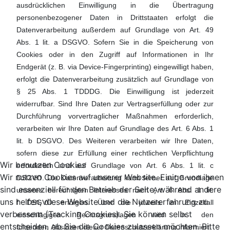
ausdrücklichen Einwilligung in die Übertragung
personenbezogener Daten in Drittstaaten erfolgt die
Datenverarbeitung außerdem auf Grundlage von Art. 49
Abs. 1 lit. a DSGVO. Sofern Sie in die Speicherung von
Cookies oder in den Zugriff auf Informationen in Ihr
Endgerät (z. B. via Device-Fingerprinting) eingewilligt haben,
erfolgt die Datenverarbeitung zusätzlich auf Grundlage von
§ 25 Abs. 1 TDDDG. Die Einwilligung ist jederzeit
widerrufbar. Sind Ihre Daten zur Vertragserfüllung oder zur
Durchführung vorvertraglicher Maßnahmen erforderlich,
verarbeiten wir Ihre Daten auf Grundlage des Art. 6 Abs. 1
lit. b DSGVO. Des Weiteren verarbeiten wir Ihre Daten,
sofern diese zur Erfüllung einer rechtlichen Verpflichtung
Wir benutzen Cookies
erforderlich sind auf Grundlage von Art. 6 Abs. 1 lit. c
Wir nutzen Cookies auf unserer Website. Einige von ihnen
DSGVO. Die Datenverarbeitung kann ferner auf Grundlage
sind essenziell für den Betrieb der Seite, während andere
unseres berechtigten Interesses nach Art. 6 Abs. 1 lit.
uns helfen, diese Website und die Nutzererfahrung zu
f DSGVO erfolgen. Über die jeweils im Einzelfall
verbessern (Tracking Cookies). Sie können selbst
einschlägigen Rechtsgrundlagen wird in den
entscheiden, ob Sie die Cookies zulassen möchten. Bitte
folgenden Absätzen dieser Datenschutzerklärung informiert.