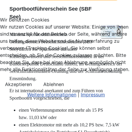
Sportbootführerschein See (SBF
See)
Wir benutzen Cookies
Wir nutzen Cookies auf unserer Website. Einige von ihnen
sind essenziell für den Betrieb der Seite, während andere
Mit dem Sportbootführerschein
uns helfen, diese Website und die Nutzererfahrung zu
Geltungsbereich Seeschifffahrtsstraßen (SBF
verbessern (Tracking Cookies). Sie können selbst
See) dürfen Sie Sportboote auf allen
entscheiden, ob Sie die Cookies zulassen möchten. Bitte
Küstengewässern und Seeschifffahrtsstraßen in der
beachten Sie, dass bei einer Ablehnung womöglich nicht
Bundesrepublik Deutschland führen, im Geltungsbereich der
mehr alle Funktionalitäten der Seite zur Verfügung stehen.
Seeschifffahrtsstraßen-Ordnung und der Schifffahrtsordnung
Emsmündung.
Akzeptieren
Ablehnen
Er ist international anerkannt und zum Führen von
Weitere Informationen
|
Impressum
Sportbooten vorgeschrieben, die
einen Verbrennungsmotor mit mehr als 15 PS
bzw. 11,03 kW oder
ei­nen Elek­tro­mo­tor mit mehr als 10,2 PS bzw. 7,5 kW